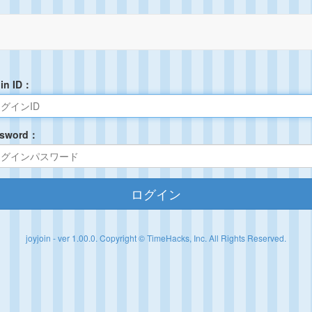
in ID：
ssword：
ログイン
joyjoin - ver 1.00.0. Copyright © TimeHacks, Inc. All Rights Reserved.