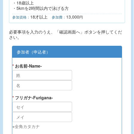
・18歳以上
・5kmを2時間以内で泳げる方
18才以上
13,000
参加資格：
参加費：
円
必要事項を入力のうえ、「確認画面へ」ボタンを押してくだ
さい。
参加者（申込者）
*
お名前-Name-
*
フリガナ-Furigana-
※全角カタカナ