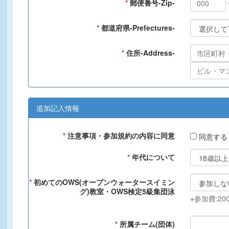
*
郵便番号-Zip-
*
都道府県-Prefectures-
*
住所-Address-
追加記入情報
*
注意事項・参加規約の内容に同意
同意する
*
年代について
*
初めてのOWS(オープンウォータースイミン
グ)教室・OWS検定5級集団泳
※参加費:20
*
所属チーム(団体)