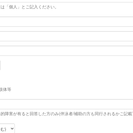
方は「個人」とご記入ください。
/肢体等
体的障害が有ると回答した方のみ(伴泳者/補助の方も同行されるかご記載