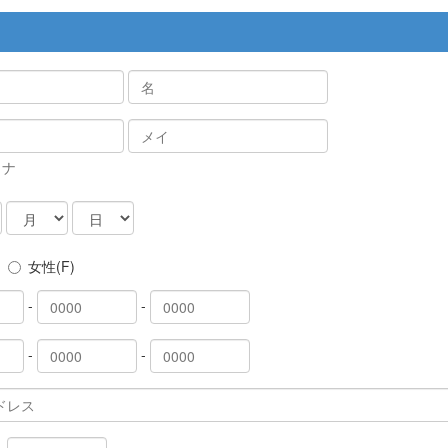
カナ
女性(F)
-
-
-
-