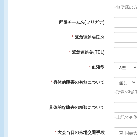
※無所属の
所属チーム名(フリガナ)
*
緊急連絡先氏名
*
緊急連絡先(TEL)
*
血液型
*
身体的障害の有無について
※聴覚/視覚
具体的な障害の種類について
※上記で身
*
大会当日の来場交通手段