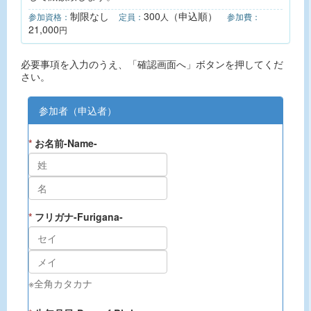
制限なし
300
（申込順）
参加資格：
定員：
人
参加費：
21,000
円
必要事項を入力のうえ、「確認画面へ」ボタンを押してくだ
さい。
参加者（申込者）
*
お名前-Name-
*
フリガナ-Furigana-
※全角カタカナ