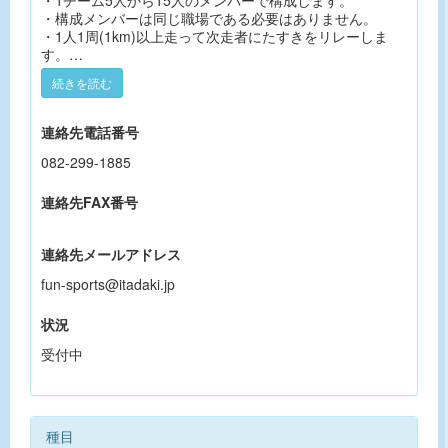
し)
・1チーム5人から15人のメンバーで構成します。
・構成メンバーは同じ職場である必要はありません。
【参加料】大人1人3000円 中・高生1人1500円 小学生
・1人1周(1km)以上走って次走者にたすきをリレーしま
以下:500円
す。
※種目選択後に参加費の合計から中・高生以下、小学生以
・1人で何周でも何度でも走って頂いて構いません。
続きを読む
下の人数に応じて減額いたします。
・たすきのリレーについては、リレーゾーン内でお願いし
ます。
・チームの周回数はたすき内に取り付けた計測用チップに
連絡先電話番号
て計測します。
・仮装による出走は可能ですが、他の出場者の邪魔になる
082-299-1885
【募集定員】50チーム(1チーム 5〜15人)
仮装や社会モラルに反する仮装の場合は、主催者判断によ
り出走ができない場合があります。
連絡先FAX番号
【表彰】総合1〜3位、仮装賞、年代別表彰、特別賞等
・「誓約書兼メンバーリスト」に記載されていない選手の
出走が判明した場合、そのチームは失格となります。
【参加賞】記念グッズ
・お酒を飲まれた後の選手の出走は禁止となります。判明
連絡先メールアドレス
した場合、そのチームは失格となります。
fun-sports@itadaki.jp
【参加申し込み】ジョイジョインによるオンライン受付
※エントリーフォームの「参加者」の項目には「チーム代
◆申込規約
表者」の情報をご入力ください。
・地震、風水害、降雪、事件、事故、疫病等、予測不能な
状況
事由により予告なく大会中止、大会の規模縮小およびコー
受付中
【募集期間】2025年7月1日(水) 12:00 〜 2025年9月13日
スの変更等を行う場合があります。その場合、参加料は返
(日) 23:59
金できません。
・荒天により主催者の判断で大会を中止する場合がありま
【参加資格】
す。中止した場合は参加料の返金はいたしませんのでご了
①1人で1周(1km)を完走できる方
承ください。中止の決定は大会HPに掲載します。
種目