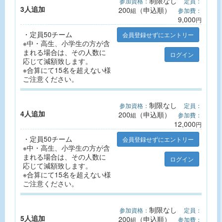
制限なし
参加資格：
定員：
ン経由で申し込みが可能です。(エントリー締切日まで) 詳
3人追加
200
（申込順）
しくは大会ホームページをご参照ください。
組
参加費：
9,000
・大会開催中の事故・疫病・紛失等に関し、主催者は一切
円
責任を負いません。
・定員50チーム
会員登録せずにエントリー
・大会の映像・写真・記事・記録等(において氏名・年
※中・高生、小学生の方が含
齢・性別・記録・肖像等の個人情報)が新聞・テレビ・雑
まれる場合は、その人数に
ログイン
誌・インターネット・パンフレット等に報道・掲載・利用
応じて減額致します。
されることを承諾します。またその掲載権・使用権は主催
※合算にて15名を超えない様
者に属します。
ご注意ください。
◆キャンセル・返金ポリシー
・競技ルールにより順位付けや表彰の対象外となった場合
制限なし
参加資格：
定員：
でも、返金はできません。
4人追加
200
（申込順）
組
参加費：
・競技ルールにより失格となった場合でも、返金はできま
12,000
円
せん。
・入金完了後は、自己都合(入力間違え、病欠などを含む)
・定員50チーム
会員登録せずにエントリー
による、キャンセルや返金はできませんので、内容をよく
※中・高生、小学生の方が含
ご確認のうえ、お間違えの無いようお申込みください。
まれる場合は、その人数に
ログイン
応じて減額致します。
※合算にて15名を超えない様
ご注意ください。
制限なし
参加資格：
定員：
5人追加
200
（申込順）
組
参加費：