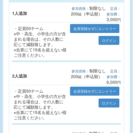
②大会規約を守り、他の参加者へ配慮ができる方
・ジョイジョインからの事前エントリーが必須となりま
※車いすの使用不可。
す。
制限なし
参加資格：
定員：
※伴走を有する障害のある方の参加可能。
・チームの申込代表者は、成人であることが必須となりま
1人追加
200
（申込順）
組
参加費：
※伴走者の方は何人でも参加料は無料です(参加賞はござい
す。
3,000
円
ません)。
・エントリーは、申込代表者1人につき1チームのみとなり
※伴走者の方のスポーツ傷害保険は主催者が負担します。
ます。
・定員50チーム
会員登録せずにエントリー
・エントリーの時点では、確定しているメンバーの人数だ
※中・高生、小学生の方が含
けご入力ください。(最少人数5人、この時点で申込代表者
まれる場合は、その人数に
ログイン
以外の氏名の登録はありません)
応じて減額致します。
・エントリー締め切り日以降のメンバーの追加はできませ
※合算にて15名を超えない様
ん。
ご注意ください。
・大会当日「誓約書兼メンバーリスト」をご提出いただき
ます。(大会ホームページよりダウンロードください)
・当日出場されるメンバーが、エントリー時の人数を下回
制限なし
参加資格：
定員：
ってもご出場は可能です。
2人追加
200
（申込順）
組
参加費：
・メンバーが最少人数の5人を下回ってしまう場合は、順
6,000
円
位付けや表彰の対象外となります。
・定員50チーム
・エントリー完了後は、自己都合(入力間違え、病欠など
会員登録せずにエントリー
※中・高生、小学生の方が含
を含む)による、チーム名の変更、部門の変更、メンバー
まれる場合は、その人数に
数の減少、エントリーのやり直し、エントリーのキャンセ
ログイン
応じて減額致します。
ルなどは応じることができませんので、エントリーの内容
※合算にて15名を超えない様
をよくご確認のうえ、お間違えの無いようエントリーをお
ご注意ください。
願いいたします。
・ジョイジョインのエントリー完了後にメンバーの追加を
ご希望の場合は、上限の15人を超えなければジョイジョイ